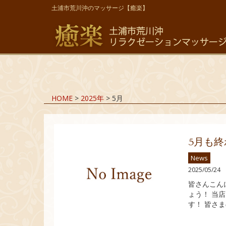
土浦市荒川沖のマッサージ【癒楽】
HOME
>
2025年
>
5月
5月も
News
2025/05/24
皆さんこん
ょう！ 当
す！ 皆さ