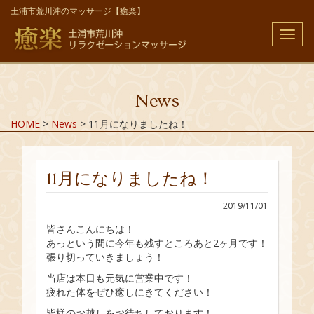
土浦市荒川沖のマッサージ【癒楽】
メ
ニ
ュ
ー
News
HOME
>
News
>
11月になりましたね！
11月になりましたね！
2019/11/01
皆さんこんにちは！
あっという間に今年も残すところあと2ヶ月です！
張り切っていきましょう！
当店は本日も元気に営業中です！
疲れた体をぜひ癒しにきてください！
皆様のお越しをお待ちしております！