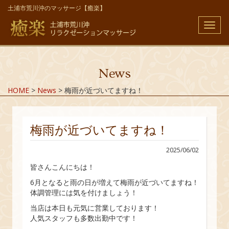
土浦市荒川沖のマッサージ【癒楽】
メ
ニ
ュ
ー
News
HOME
>
News
>
梅雨が近づいてますね！
梅雨が近づいてますね！
2025/06/02
皆さんこんにちは！
6月となると雨の日が増えて梅雨が近づいてますね！
体調管理には気を付けましょう！
当店は本日も元気に営業しております！
人気スタッフも多数出勤中です！