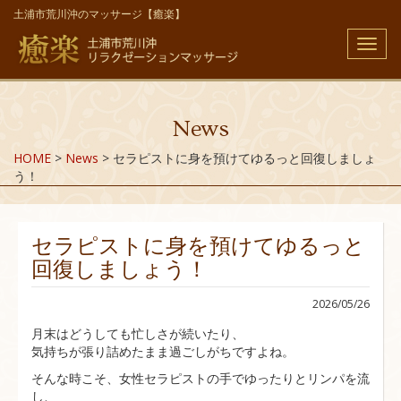
土浦市荒川沖のマッサージ【癒楽】
メ
ニ
ュ
ー
News
HOME
>
News
>
セラピストに身を預けてゆるっと回復しましょ
う！
セラピストに身を預けてゆるっと
回復しましょう！
2026/05/26
月末はどうしても忙しさが続いたり、
気持ちが張り詰めたまま過ごしがちですよね。
そんな時こそ、女性セラピストの手でゆったりとリンパを流
し、